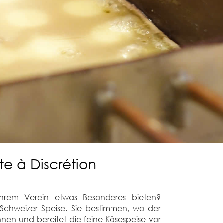
te à Discrétion
Ihrem Verein etwas Besonderes bieten?
n Schweizer Speise. Sie bestimmen, wo der
hnen und bereitet die feine Käsespeise vor