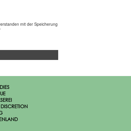
DIES
UE
SEREI
 DISCRETION
G
ENLAND